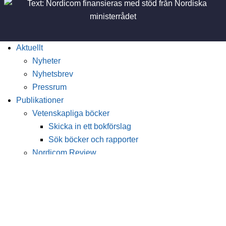
Aktuellt
Nyheter
Nyhetsbrev
Pressrum
Publikationer
Vetenskapliga böcker
Skicka in ett bokförslag
Sök böcker och rapporter
Nordicom Review
Utgåvor
Calls for papers
Skicka in ett manuskript
Nordic Journal of Media Studies
Utgåvor