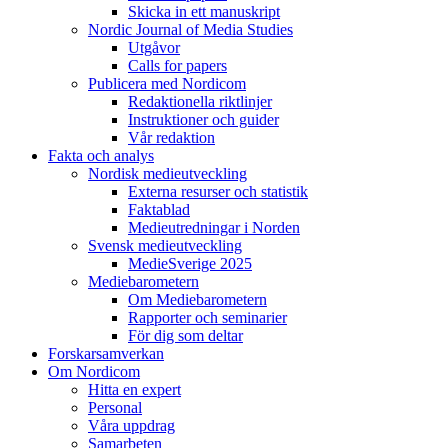
Skicka in ett manuskript
Nordic Journal of Media Studies
Utgåvor
Calls for papers
Publicera med Nordicom
Redaktionella riktlinjer
Instruktioner och guider
Vår redaktion
Fakta och analys
Nordisk medieutveckling
Externa resurser och statistik
Faktablad
Medieutredningar i Norden
Svensk medieutveckling
MedieSverige 2025
Mediebarometern
Om Mediebarometern
Rapporter och seminarier
För dig som deltar
Forskarsamverkan
Om Nordicom
Hitta en expert
Personal
Våra uppdrag
Samarbeten