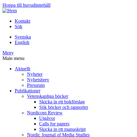
Hoppa till huvudinnehåll
Kontakt
Sök
Svenska
English
Meny
Main menu
Aktuellt
Nyheter
Nyhetsbrev
Pressrum
Publikationer
Vetenskapliga böcker
Skicka in ett bokförslag
Sök böcker och rapporter
Nordicom Review
Utgåvor
Calls for papers
Skicka in ett manuskript
Nordic Journal of Media Studies