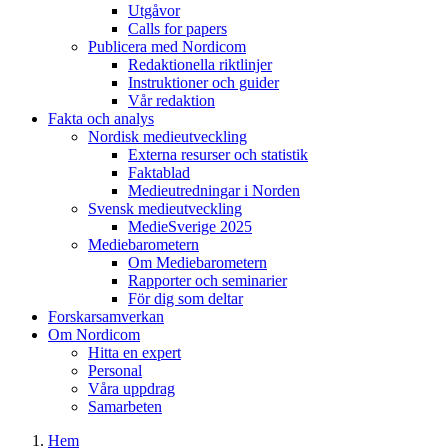
Utgåvor
Calls for papers
Publicera med Nordicom
Redaktionella riktlinjer
Instruktioner och guider
Vår redaktion
Fakta och analys
Nordisk medieutveckling
Externa resurser och statistik
Faktablad
Medieutredningar i Norden
Svensk medieutveckling
MedieSverige 2025
Mediebarometern
Om Mediebarometern
Rapporter och seminarier
För dig som deltar
Forskarsamverkan
Om Nordicom
Hitta en expert
Personal
Våra uppdrag
Samarbeten
Hem