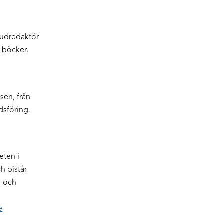
vudredaktör
a böcker.
sen, från
dsföring.
eten i
h bistår
- och
e