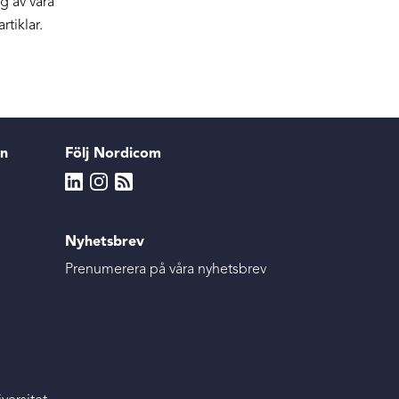
g av våra
rtiklar.
en
Följ Nordicom
Nyhetsbrev
Prenumerera på våra nyhetsbrev