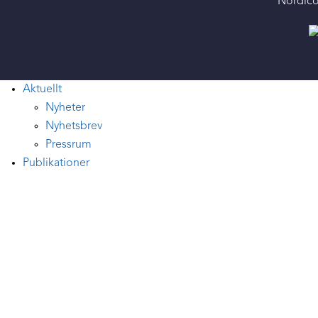
Nordico
Aktuellt
Nyheter
Nyhetsbrev
Pressrum
Publikationer
Vetenskapliga böcker
Skicka in ett bokförslag
Sök böcker och rapporter
Nordicom Review
Utgåvor
Calls for papers
Skicka in ett manuskript
Nordic Journal of Media Studies