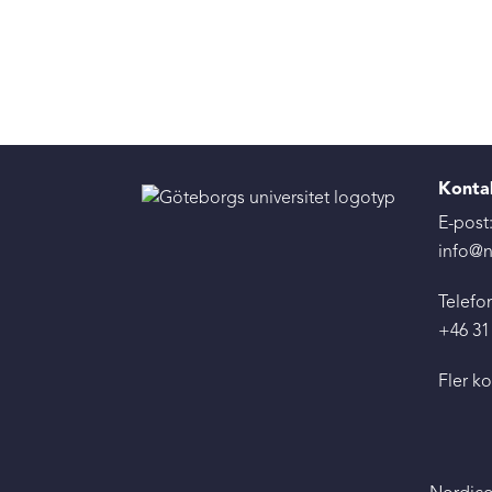
Konta
E-post
info@n
Telefon
+46 31
Fler k