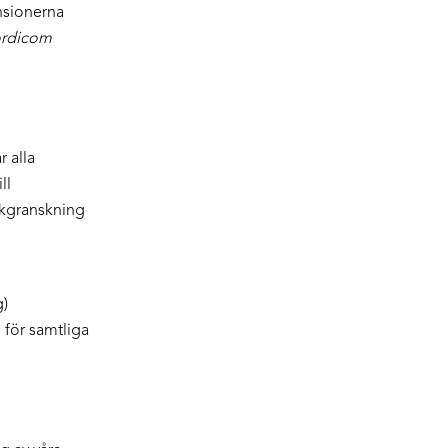
nsionerna
rdicom
r alla
ll
åkgranskning
g)
n för samtliga