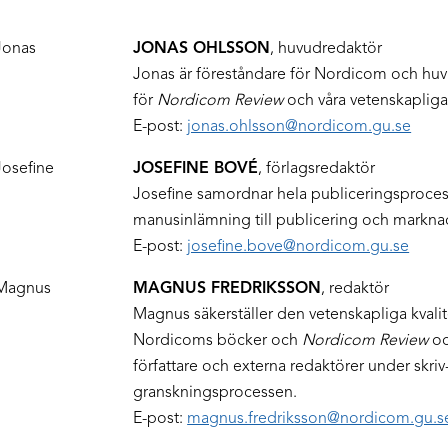
JONAS OHLSSON
, huvudredaktör
Jonas är föreståndare för Nordicom och hu
för
Nordicom Review
och våra vetenskaplig
E-post:
jonas.ohlsson@nordicom.gu.se
JOSEFINE BOVÉ
, förlagsredaktör
Josefine samordnar hela publiceringsproces
manusinlämning till publicering och markna
E-post:
josefine.bove@nordicom.gu.se
MAGNUS FREDRIKSSON
, redaktör
Magnus säkerställer den vetenskapliga kvalit
Nordicoms böcker och
Nordicom Review
oc
författare och externa redaktörer under skriv
granskningsprocessen.
E-post:
magnus.fredriksson@nordicom.gu.s