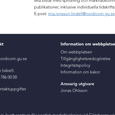
Mia bistår med spridning och marknadsförin
publikationer, inklusive individuella tidskriftsa
E-post:
mia.jonsson.lindell@nordicom.gu.se
kt
Information om webbplats
:
Om webbplatsen
ordicom.gu.se
Tillgänglighetsredogörelse
Integritetspolicy
 (växel):
Information om kakor
 786 00 00
Ansvarig utgivare
ontaktuppgifter
Jonas Ohlsson