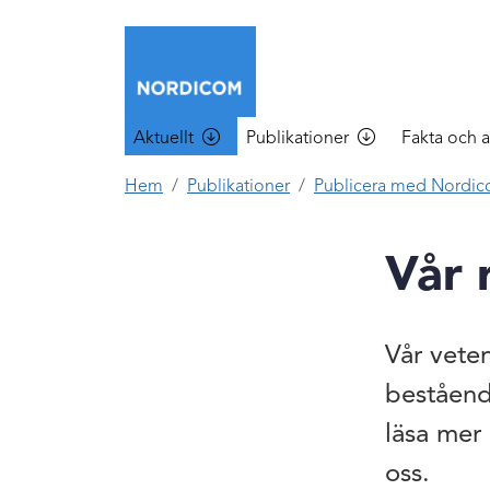
Hoppa till huvudinnehåll
Main menu
Aktuellt
Publikationer
Fakta och a
Hem
Publikationer
Publicera med Nordi
Vår 
Vår vete
beståend
läsa mer
oss.