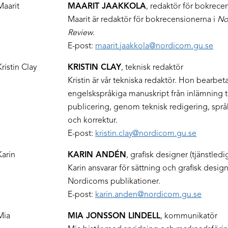
MAARIT JAAKKOLA
, redaktör för bokrece
Maarit är redaktör för bokrecensionerna i
No
Review
.
E-post:
maarit.jaakkola@nordicom.gu.se
KRISTIN CLAY
, teknisk redaktör
Kristin är vår tekniska redaktör. Hon bearbeta
engelskspråkiga manuskript från inlämning ti
publicering, genom teknisk redigering, spr
och korrektur.
E-post:
kristin.clay@nordicom.gu.se
KARIN ANDÉN
, grafisk designer (tjänstledi
Karin ansvarar för sättning och grafisk desig
Nordicoms publikationer.
E-post:
karin.anden@nordicom.gu.se
MIA JONSSON LINDELL
, kommunikatör