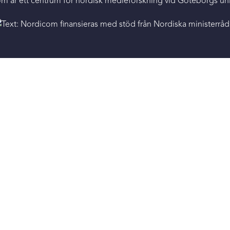
m är ett centrum för nordisk medieforskning vid Göteborgs univ