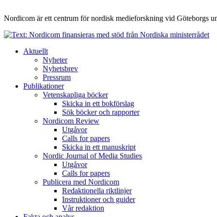
Nordicom är ett centrum för nordisk medieforskning vid Göteborgs uni
Aktuellt
Nyheter
Nyhetsbrev
Pressrum
Publikationer
Vetenskapliga böcker
Skicka in ett bokförslag
Sök böcker och rapporter
Nordicom Review
Utgåvor
Calls for papers
Skicka in ett manuskript
Nordic Journal of Media Studies
Utgåvor
Calls for papers
Publicera med Nordicom
Redaktionella riktlinjer
Instruktioner och guider
Vår redaktion
Fakta och analys