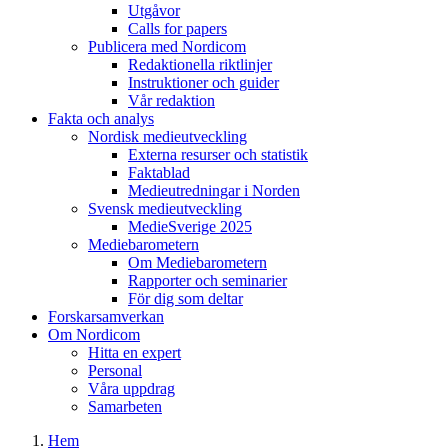
Utgåvor
Calls for papers
Publicera med Nordicom
Redaktionella riktlinjer
Instruktioner och guider
Vår redaktion
Fakta och analys
Nordisk medieutveckling
Externa resurser och statistik
Faktablad
Medieutredningar i Norden
Svensk medieutveckling
MedieSverige 2025
Mediebarometern
Om Mediebarometern
Rapporter och seminarier
För dig som deltar
Forskarsamverkan
Om Nordicom
Hitta en expert
Personal
Våra uppdrag
Samarbeten
Hem