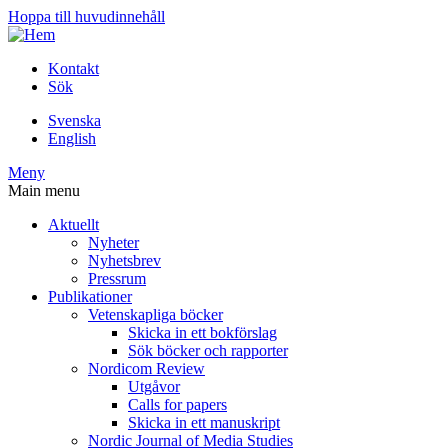
Hoppa till huvudinnehåll
Kontakt
Sök
Svenska
English
Meny
Main menu
Aktuellt
Nyheter
Nyhetsbrev
Pressrum
Publikationer
Vetenskapliga böcker
Skicka in ett bokförslag
Sök böcker och rapporter
Nordicom Review
Utgåvor
Calls for papers
Skicka in ett manuskript
Nordic Journal of Media Studies