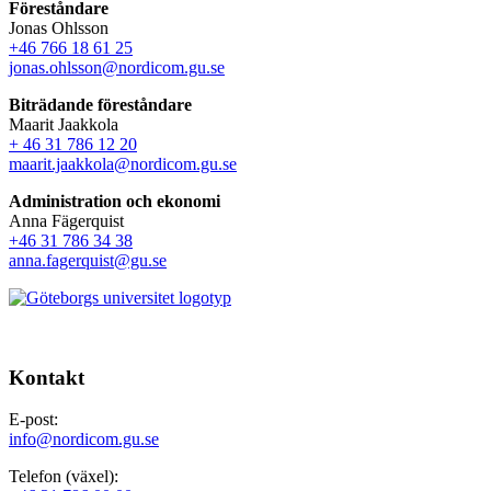
Föreståndare
Jonas Ohlsson
+46 766 18 61 25
jonas.ohlsson@nordicom.gu.se
Biträdande föreståndare
Maarit Jaakkola
+ 46 31 786 12 20
maarit.jaakkola@nordicom.gu.se
Administration och ekonomi
Anna Fägerquist
+46 31 786 34 38
anna.fagerquist@gu.se
Kontakt
E-post:
info@nordicom.gu.se
Telefon (växel):