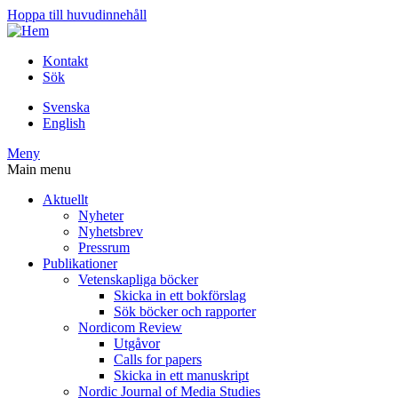
Hoppa till huvudinnehåll
Kontakt
Sök
Svenska
English
Meny
Main menu
Aktuellt
Nyheter
Nyhetsbrev
Pressrum
Publikationer
Vetenskapliga böcker
Skicka in ett bokförslag
Sök böcker och rapporter
Nordicom Review
Utgåvor
Calls for papers
Skicka in ett manuskript
Nordic Journal of Media Studies