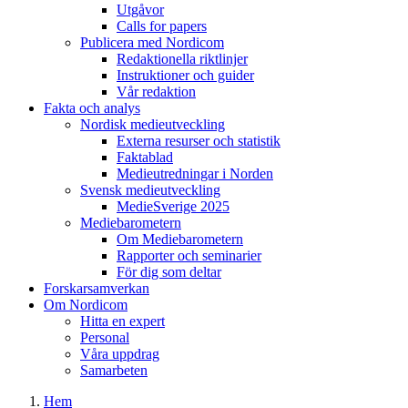
Utgåvor
Calls for papers
Publicera med Nordicom
Redaktionella riktlinjer
Instruktioner och guider
Vår redaktion
Fakta och analys
Nordisk medieutveckling
Externa resurser och statistik
Faktablad
Medieutredningar i Norden
Svensk medieutveckling
MedieSverige 2025
Mediebarometern
Om Mediebarometern
Rapporter och seminarier
För dig som deltar
Forskarsamverkan
Om Nordicom
Hitta en expert
Personal
Våra uppdrag
Samarbeten
Hem