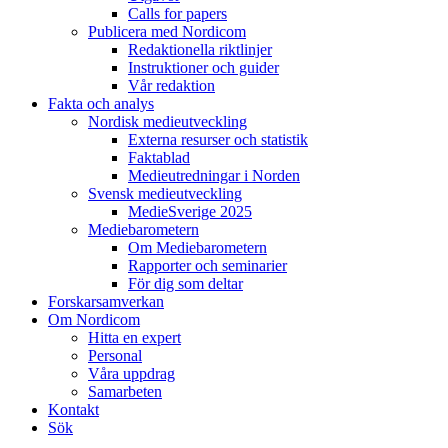
Calls for papers
Publicera med Nordicom
Redaktionella riktlinjer
Instruktioner och guider
Vår redaktion
Fakta och analys
Nordisk medieutveckling
Externa resurser och statistik
Faktablad
Medieutredningar i Norden
Svensk medieutveckling
MedieSverige 2025
Mediebarometern
Om Mediebarometern
Rapporter och seminarier
För dig som deltar
Forskarsamverkan
Om Nordicom
Hitta en expert
Personal
Våra uppdrag
Samarbeten
Kontakt
Sök