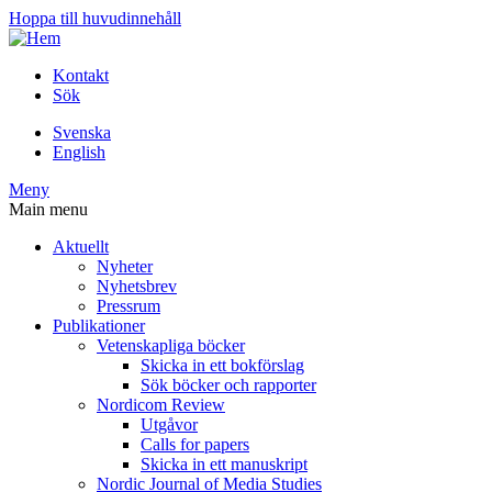
Hoppa till huvudinnehåll
Kontakt
Sök
Svenska
English
Meny
Main menu
Aktuellt
Nyheter
Nyhetsbrev
Pressrum
Publikationer
Vetenskapliga böcker
Skicka in ett bokförslag
Sök böcker och rapporter
Nordicom Review
Utgåvor
Calls for papers
Skicka in ett manuskript
Nordic Journal of Media Studies