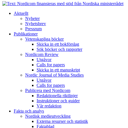
Aktuellt
Nyheter
Nyhetsbrev
Pressrum
Publikationer
Vetenskapliga böcker
Skicka in ett bokförslag
Sök böcker och rapporter
Nordicom Review
Utgåvor
Calls for papers
Skicka in ett manuskript
Nordic Journal of Media Studies
Utgåvor
Calls for papers
Publicera med Nordicom
Redaktionella riktlinjer
Instruktioner och guider
Vår redaktion
Fakta och analys
Nordisk medieutveckling
Externa resurser och statistik
Faktablad