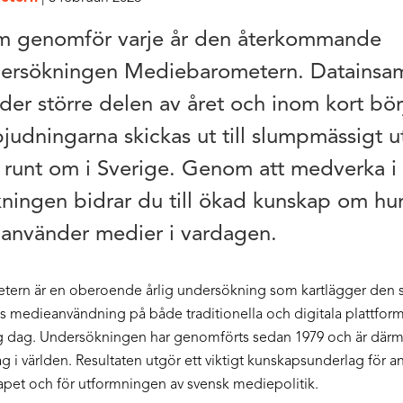
m genomför varje år den återkommande
ersökningen Mediebarometern. Datainsa
der större delen av året och inom kort bör
bjudningarna skickas ut till slumpmässigt u
 runt om i Sverige. Genom att medverka i
ningen bidrar du till ökad kunskap om hu
 använder medier i vardagen.
ern är en oberoende årlig undersökning som kartlägger den 
 medieanvändning på både traditionella och digitala plattfor
g dag. Undersökningen har genomförts sedan 1979 och är där
slag i världen. Resultaten utgör ett viktigt kunskapsunderlag för a
pet och för utformningen av svensk mediepolitik.