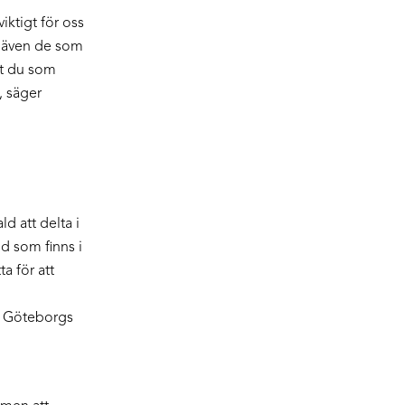
iktigt för oss
n även de som
et du som
, säger
d att delta i
od som finns i
a för att
v Göteborgs