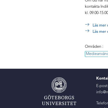
Om du har fr
kontakta Indik
kl. 09.00-15.00
Läs mer 
Läs mer 
Områden :
Medieanvänd
Konta
E-post
info@n
Telefon