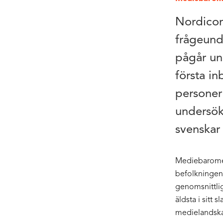
Nordico
frågeund
pågår un
första in
personer
undersök
svenskar
Mediebaromet
befolkningens
genomsnittli
äldsta i sitt 
medielandska