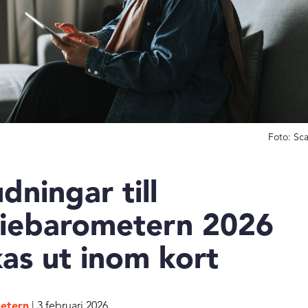
Foto: Sca
dningar till
iebarometern 2026
kas ut inom kort
etern
| 3 februari 2026