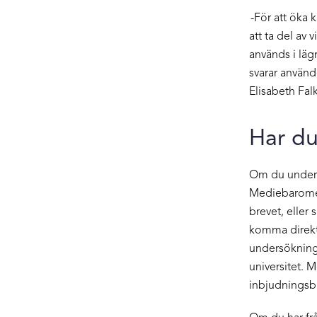
-För att öka 
att ta del av
används i läg
svarar använd
Elisabeth Fa
Har du
Om du under år
Mediebaromet
brevet, eller
komma direkt t
undersökning
universitet. 
inbjudningsb