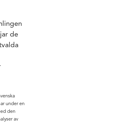
mlingen
jar de
tvalda
r
svenska
mar under en
med den
nalyser av