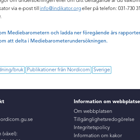
ågor om undersökningen eller om ditt deltagande är du välko
ator via e-post till
info@indikator.org
eller på telefon: 031-730 3
.
om Mediebarometern och ladda ner föregående års rapporter
om att delta i Mediebarometerundersökningen.
ning/bruk
Publikationer från Nordicom
Sverige
kt
Information om webbplats
:
Om webbplatsen
ordicom.gu.se
Tillgänglighetsredogörelse
Integritetspolicy
 (växel):
Information om kakor