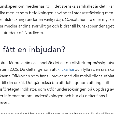
kunskapen om mediernas roll i det svenska samhället är det lika v
 vilka medier som befolkningen använder i stor utsträckning me
re utsträckning under en vanlig dag. Oavsett hur lite eller myck
er medier är dina svar viktiga och bidrar till kunskapsunderlaget
lk, utredare på Nordicom.
 fått en inbjudan?
et får brev från oss innebär det att du blivit slumpmässigt utval
ern 2026. Du deltar genom att
klicka här
och fylla i den svarsk
 skanna QR-koden som finns i brevet med din mobil eller surfplatt
ill din enkät. Det går också bra att delta genom att ringa till
sföretaget Indikator, som utför undersökningen på uppdrag a
Mer information om undersökningen och hur du deltar finns i
revet.