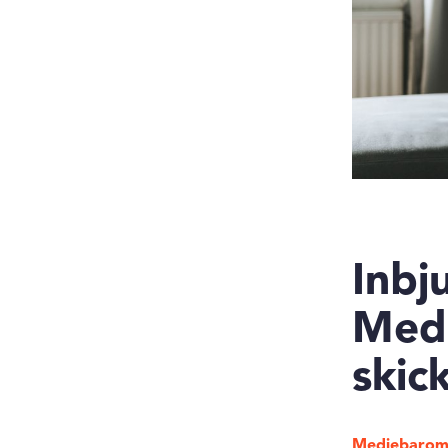
Inbju
Med
skic
Mediebarom