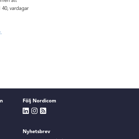
mmen att
1 40, vardagar
.
en
Följ Nordicom
Nyhetsbrev