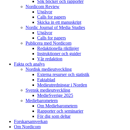
Sök böcker och rapporter
Nordicom Review
Utgåvor
Calls for papers
Skicka in ett manuskript
Nordic Journal of Media Studies
Utgåvor
Calls for papers
Publicera med Nordicom
Redaktionella riktlinjer
Instruktioner och guider
Vår redaktion
Fakta och analys
Nordisk medieutveckling
Externa resurser och statistik
Faktablad
Medieutredningar i Norden
Svensk medieutveckling
MedieSverige 2025
Mediebarometern
Om Mediebarometern
Rapporter och seminarier
För dig som deltar
Forskarsamverkan
Om Nordicom