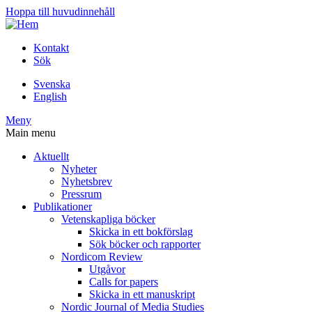
Hoppa till huvudinnehåll
Kontakt
Sök
Svenska
English
Meny
Main menu
Aktuellt
Nyheter
Nyhetsbrev
Pressrum
Publikationer
Vetenskapliga böcker
Skicka in ett bokförslag
Sök böcker och rapporter
Nordicom Review
Utgåvor
Calls for papers
Skicka in ett manuskript
Nordic Journal of Media Studies