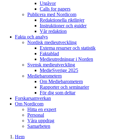
Utgåvor
Calls for papers
Publicera med Nordicom
Redaktionella riktlinjer
Instruktioner och guider
Vår redaktion
Fakta och analys
Nordisk medieutveckling
Externa resurser och statistik
Faktablad
Medieutredningar i Norden
Svensk medieutveckling
MedieSverige 2025
Mediebarometern
Om Mediebarometern
Rapporter och seminarier
För dig som deltar
Forskarsamverkan
Om Nordicom
Hitta en expert
Personal
Våra uppdrag
Samarbeten
Hem