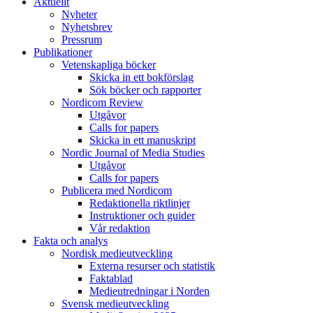
Aktuellt
Nyheter
Nyhetsbrev
Pressrum
Publikationer
Vetenskapliga böcker
Skicka in ett bokförslag
Sök böcker och rapporter
Nordicom Review
Utgåvor
Calls for papers
Skicka in ett manuskript
Nordic Journal of Media Studies
Utgåvor
Calls for papers
Publicera med Nordicom
Redaktionella riktlinjer
Instruktioner och guider
Vår redaktion
Fakta och analys
Nordisk medieutveckling
Externa resurser och statistik
Faktablad
Medieutredningar i Norden
Svensk medieutveckling