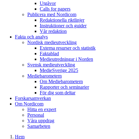
Utgåvor
Calls for papers
Publicera med Nordicom
Redaktionella riktlinjer
Instruktioner och guider
Vår redaktion
Fakta och analys
Nordisk medieutveckling
Externa resurser och statistik
Faktablad
Medieutredningar i Norden
Svensk medieutveckling
MedieSverige 2025
Mediebarometern
Om Mediebarometern
Rapporter och seminarier
För dig som deltar
Forskarsamverkan
Om Nordicom
Hitta en expert
Personal
Våra uppdrag
Samarbeten
Hem