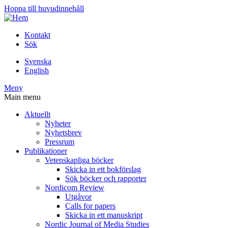
Hoppa till huvudinnehåll
Kontakt
Sök
Svenska
English
Meny
Main menu
Aktuellt
Nyheter
Nyhetsbrev
Pressrum
Publikationer
Vetenskapliga böcker
Skicka in ett bokförslag
Sök böcker och rapporter
Nordicom Review
Utgåvor
Calls for papers
Skicka in ett manuskript
Nordic Journal of Media Studies