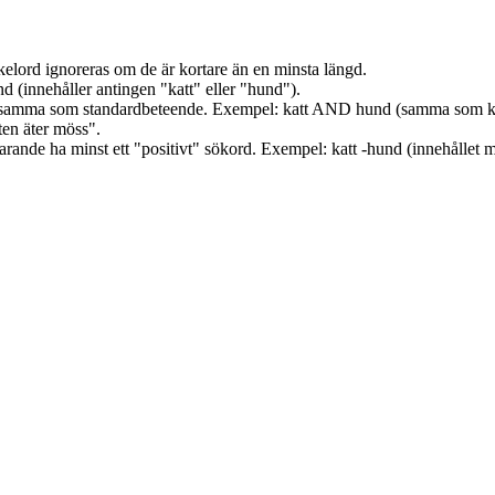
ckelord ignoreras om de är kortare än en minsta längd.
d (innehåller antingen "katt" eller "hund").
r samma som standardbeteende. Exempel: katt AND hund (samma som kat
ten äter möss".
rande ha minst ett "positivt" sökord. Exempel: katt -hund (innehållet m