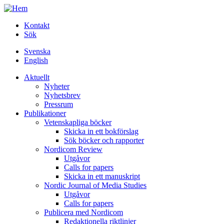
Hoppa
till
Kontakt
huvudinnehåll
Sök
Svenska
English
Main
Aktuellt
menu
Nyheter
Nyhetsbrev
Pressrum
Publikationer
Vetenskapliga böcker
Skicka in ett bokförslag
Sök böcker och rapporter
Nordicom Review
Utgåvor
Calls for papers
Skicka in ett manuskript
Nordic Journal of Media Studies
Utgåvor
Calls for papers
Publicera med Nordicom
Redaktionella riktlinjer