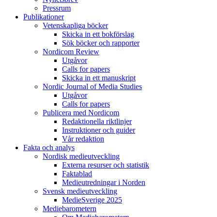
Pressrum
Publikationer
Vetenskapliga böcker
Skicka in ett bokförslag
Sök böcker och rapporter
Nordicom Review
Utgåvor
Calls for papers
Skicka in ett manuskript
Nordic Journal of Media Studies
Utgåvor
Calls for papers
Publicera med Nordicom
Redaktionella riktlinjer
Instruktioner och guider
Vår redaktion
Fakta och analys
Nordisk medieutveckling
Externa resurser och statistik
Faktablad
Medieutredningar i Norden
Svensk medieutveckling
MedieSverige 2025
Mediebarometern