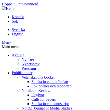
Hoppa till huvudinnehåll
Kontakt
Sök
Svenska
English
Meny
Main menu
Aktuellt
Nyheter
Nyhetsbrev
Pressrum
Publikationer
Vetenskapliga böcker
Skicka in ett bokförslag
Sök böcker och rapporter
Nordicom Review
Utgåvor
Calls for papers
Skicka in ett manuskript
Nordic Journal of Media Studies