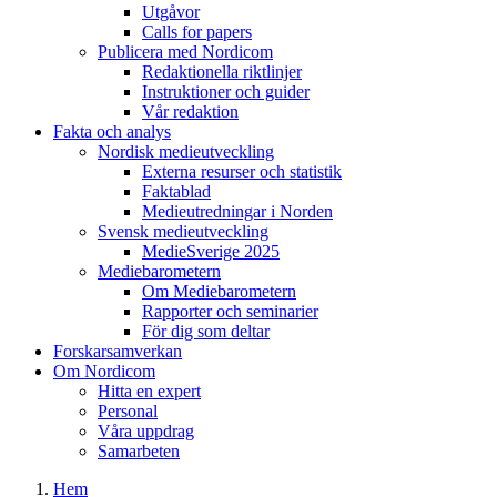
Utgåvor
Calls for papers
Publicera med Nordicom
Redaktionella riktlinjer
Instruktioner och guider
Vår redaktion
Fakta och analys
Nordisk medieutveckling
Externa resurser och statistik
Faktablad
Medieutredningar i Norden
Svensk medieutveckling
MedieSverige 2025
Mediebarometern
Om Mediebarometern
Rapporter och seminarier
För dig som deltar
Forskarsamverkan
Om Nordicom
Hitta en expert
Personal
Våra uppdrag
Samarbeten
Hem