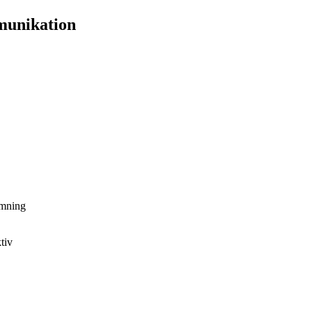
munikation
ämning
tiv