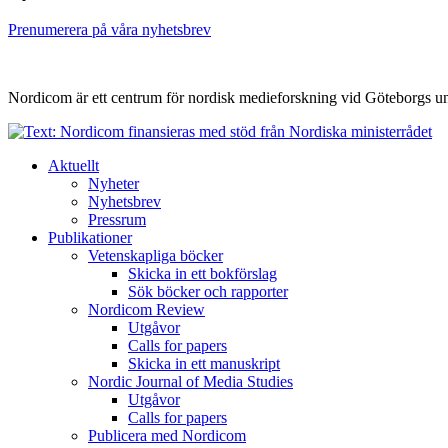
Prenumerera på våra nyhetsbrev
Nordicom är ett centrum för nordisk medieforskning vid Göteborgs uni
Aktuellt
Nyheter
Nyhetsbrev
Pressrum
Publikationer
Vetenskapliga böcker
Skicka in ett bokförslag
Sök böcker och rapporter
Nordicom Review
Utgåvor
Calls for papers
Skicka in ett manuskript
Nordic Journal of Media Studies
Utgåvor
Calls for papers
Publicera med Nordicom