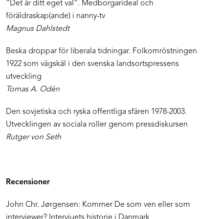
”Det är ditt eget val”. Medborgarideal och
föräldraskap(ande) i nanny-tv
Magnus Dahlstedt
Beska droppar för liberala tidningar. Folkomröstningen
1922 som vägskäl i den svenska landsortspressens
utveckling
Tomas A. Odén
Den sovjetiska och ryska offentliga sfären 1978-2003.
Utvecklingen av sociala roller genom pressdiskursen
Rutger von Seth
Recensioner
John Chr. Jørgensen: Kommer De som ven eller som
interviewer? Intervjuets historie i Danmark