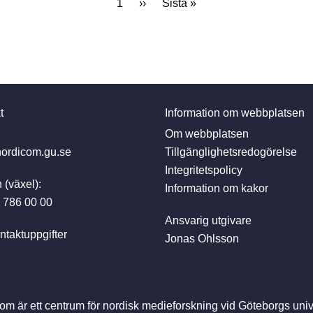
Nuvarande sida
Nästa sida
Sista sidan
1
››
Sista »
t
Information om webbplatsen
:
Om webbplatsen
ordicom.gu.se
Tillgänglighetsredogörelse
Integritetspolicy
 (växel):
Information om kakor
 786 00 00
Ansvarig utgivare
ntaktuppgifter
Jonas Ohlsson
om är ett centrum för nordisk medieforskning vid Göteborgs unive