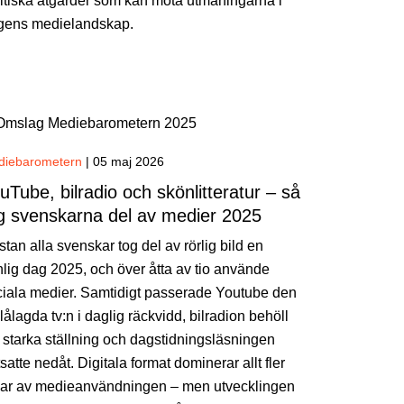
itiska åtgärder som kan möta utmaningarna i
gens medielandskap.
diebarometern
|
05 maj 2026
uTube, bilradio och skönlitteratur – så
g svenskarna del av medier 2025
tan alla svenskar tog del av rörlig bild en
lig dag 2025, och över åtta av tio använde
ciala medier. Samtidigt passerade Youtube den
lålagda tv:n i daglig räckvidd, bilradion behöll
 starka ställning och dagstidningsläsningen
tsatte nedåt. Digitala format dominerar allt fler
lar av medieanvändningen – men utvecklingen