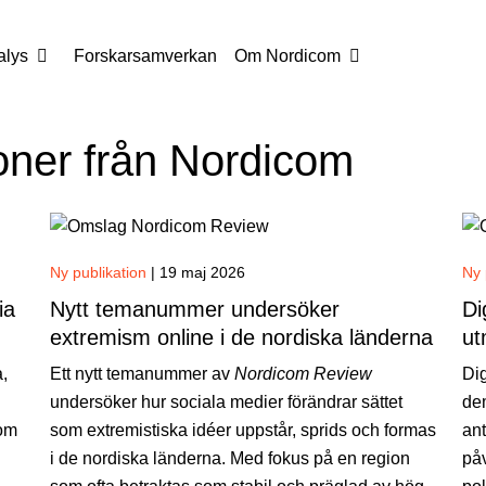
alys
Forskarsamverkan
Om Nordicom
ioner från Nordicom
Ny publikation
|
19 maj 2026
Ny 
ia
Nytt temanummer undersöker
Di
extremism online i de nordiska länderna
ut
a,
Ett nytt temanummer av
Nordicom Review
Dig
undersöker hur sociala medier förändrar sättet
dem
som
som extremistiska idéer uppstår, sprids och formas
ant
i de nordiska länderna. Med fokus på en region
påv