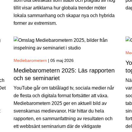
som ofta betraktas som stabil och präglad av hög
pol
tillit visar artiklarna hur globala trender möter
da
lokala sammanhang och skapar nya och hybrida
former av extremism.
Me
Mediebarometern
|
05 maj 2026
Yo
Mediebarometern 2025: Läs rapporten
to
och se seminariet
och
Näs
Det
YouTube går om tablålagd tv, sociala medier når
van
de flesta och digitala format fortsätter att växa.
so
Mediebarometern 2025 ger en aktuell bild av
tab
t
svenskarnas medievanor. Här hittar du hela
sin
rapporten, en sammanfattning av resultaten och
for
ett webbsänt seminarium där de viktigaste
de