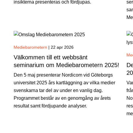
insikterna presenteras och fördjupas.
ser
sam
Me
Mediebarometern
|
22 apr 2026
Me
Välkommen till ett webbsänt
seminarium om Mediebarometern 2025!
De
20
Den 5 maj presenterar Nordicom vid Göteborgs
universitet 2025 års kartläggning av vilka medier
Var
svenskarna tar del av under en vanlig dag.
fr
Programmet består av en genomgång av årets
No
resultat samt fördjupande analyser.
res
med