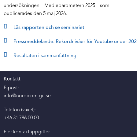
undersökningen – Mediebarometern 2025 – som
publicerades den 5 maj 2026.
Läs rapporten och se seminariet
Pressmeddelande: Rekordnivåer för Youtube under 20
Resultaten i sammanfattning
Kontakt
E-post:
info@nordicom.gu.se
Telefon (växel):
+46 31 786 00 00
Fler kontaktuppgifter