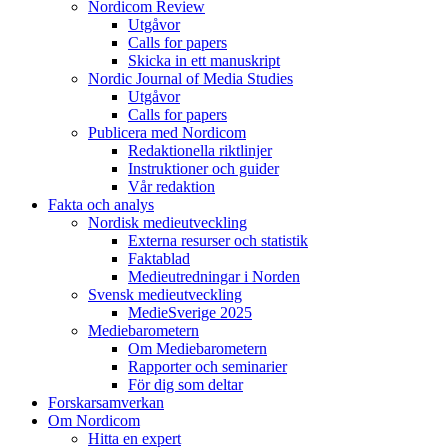
Nordicom Review
Utgåvor
Calls for papers
Skicka in ett manuskript
Nordic Journal of Media Studies
Utgåvor
Calls for papers
Publicera med Nordicom
Redaktionella riktlinjer
Instruktioner och guider
Vår redaktion
Fakta och analys
Nordisk medieutveckling
Externa resurser och statistik
Faktablad
Medieutredningar i Norden
Svensk medieutveckling
MedieSverige 2025
Mediebarometern
Om Mediebarometern
Rapporter och seminarier
För dig som deltar
Forskarsamverkan
Om Nordicom
Hitta en expert