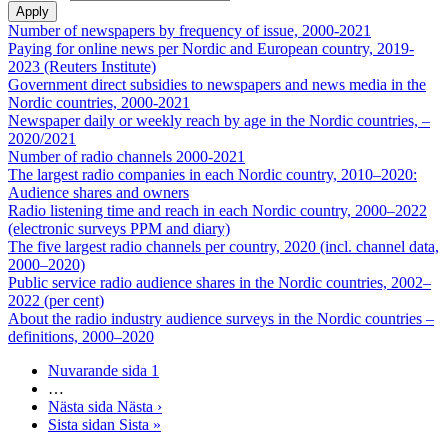
Number of newspapers by frequency of issue, 2000-2021
Paying for online news per Nordic and European country, 2019-
2023 (Reuters Institute)
Government direct subsidies to newspapers and news media in the
Nordic countries, 2000-2021
Newspaper daily or weekly reach by age in the Nordic countries, –
2020/2021
Number of radio channels 2000-2021
The largest radio companies in each Nordic country, 2010–2020:
Audience shares and owners
Radio listening time and reach in each Nordic country, 2000–2022
(electronic surveys PPM and diary)
The five largest radio channels per country, 2020 (incl. channel data,
2000–2020)
Public service radio audience shares in the Nordic countries, 2002–
2022 (per cent)
About the radio industry audience surveys in the Nordic countries –
definitions, 2000–2020
Nuvarande sida
1
…
Nästa sida
Nästa ›
Sista sidan
Sista »