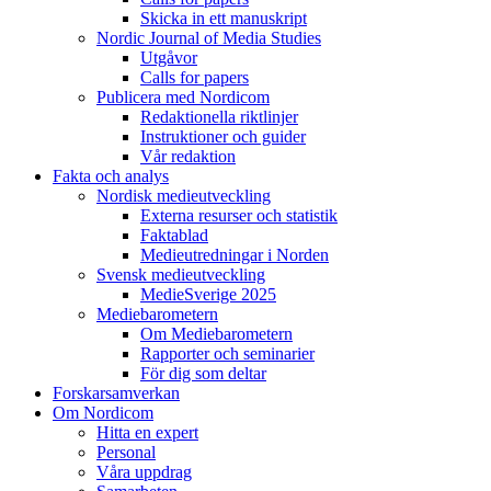
Skicka in ett manuskript
Nordic Journal of Media Studies
Utgåvor
Calls for papers
Publicera med Nordicom
Redaktionella riktlinjer
Instruktioner och guider
Vår redaktion
Fakta och analys
Nordisk medieutveckling
Externa resurser och statistik
Faktablad
Medieutredningar i Norden
Svensk medieutveckling
MedieSverige 2025
Mediebarometern
Om Mediebarometern
Rapporter och seminarier
För dig som deltar
Forskarsamverkan
Om Nordicom
Hitta en expert
Personal
Våra uppdrag