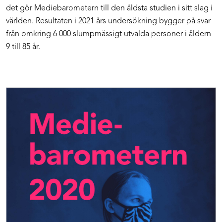
det gör Mediebarometern till den äldsta studien i sitt slag i
världen. Resultaten i 2021 års undersökning bygger på svar
från omkring 6 000 slumpmässigt utvalda personer i åldern
9 till 85 år.