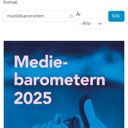
format.
År