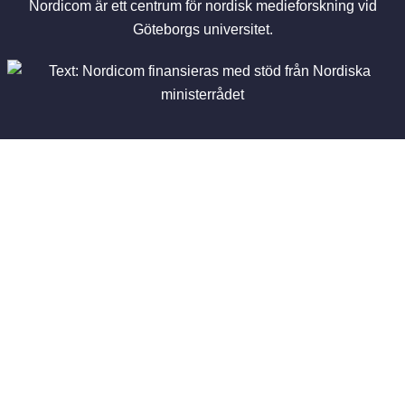
Nordicom är ett centrum för nordisk medieforskning vid
Göteborgs universitet.
Aktuellt
Nyheter
Nyhetsbrev
Pressrum
Publikationer
Vetenskapliga böcker
Skicka in ett bokförslag
Sök böcker och rapporter
Nordicom Review
Utgåvor
Calls for papers