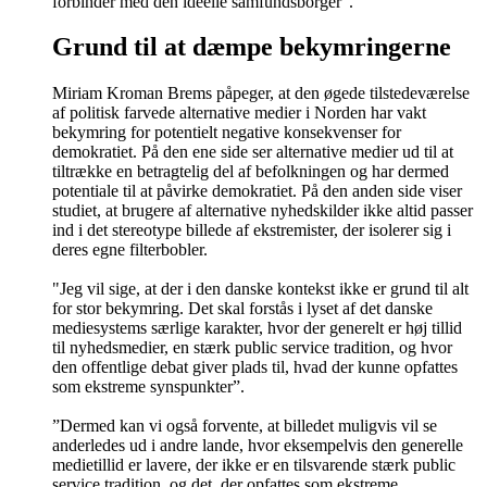
forbinder med den ideelle samfundsborger”.
Grund til at dæmpe bekymringerne
Miriam Kroman Brems påpeger, at den øgede tilstedeværelse
af politisk farvede alternative medier i Norden har vakt
bekymring for potentielt negative konsekvenser for
demokratiet. På den ene side ser alternative medier ud til at
tiltrække en betragtelig del af befolkningen og har dermed
potentiale til at påvirke demokratiet. På den anden side viser
studiet, at brugere af alternative nyhedskilder ikke altid passer
ind i det stereotype billede af ekstremister, der isolerer sig i
deres egne filterbobler.
"Jeg vil sige, at der i den danske kontekst ikke er grund til alt
for stor bekymring. Det skal forstås i lyset af det danske
mediesystems særlige karakter, hvor der generelt er høj tillid
til nyhedsmedier, en stærk public service tradition, og hvor
den offentlige debat giver plads til, hvad der kunne opfattes
som ekstreme synspunkter”.
”Dermed kan vi også forvente, at billedet muligvis vil se
anderledes ud i andre lande, hvor eksempelvis den generelle
medietillid er lavere, der ikke er en tilsvarende stærk public
service tradition, og det, der opfattes som ekstreme