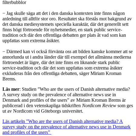
filterbubblor
− Jag skulle säga att det i den danska kontexten inte finns någon
anledning till alltför stor oro. Resultatet ska förstås mot bakgrund av
det danska mediesystemets speciella karaktär, där det generellt sett
finns högt förtroende för nyhetsmedier, en stark public service-
tradition och där den offentliga debatten ger plats åt vad som kan
uppfattas som extrema åsikter.
− Därmed kan vi också förvänta oss att bilden kanske kommer att se
annorlunda ut i andra länder där till exempel det allmänna medierna
förtroendet är lägre, där det inte finns en liknande stark public
service-tradition och där det som uppfattas som extrema åsikter
exkluderas från den offentliga debatten, säger Miriam Kroman
Brems.
Läs mer
: Studien ”Who are the users of Danish alternative media?
A survey study on the prevalence of alternative news use in
Denmark and profiles of the users” av Miriam Kroman Brems är
publicerad i den vetenskapliga tidskriften
Nordicom Review
som ges
ut av Nordicom vid Göteborgs universitet.
Läs artikeln ”Who are the users of Danish alternative media? A
survey study on the prevalence of alternative news use in Denmark
and profiles of the users”