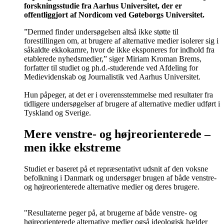
forskningsstudie fra Aarhus Universitet, der er
offentliggjort af Nordicom ved Gøteborgs Universitet.
”Dermed finder undersøgelsen altså ikke støtte til
forestillingen om, at brugere af alternative medier isolerer sig i
såkaldte ekkokamre, hvor de ikke eksponeres for indhold fra
etablerede nyhedsmedier,” siger Miriam Kroman Brems,
forfatter til studiet og ph.d.-studerende ved Afdeling for
Medievidenskab og Journalistik ved Aarhus Universitet.
Hun påpeger, at det er i overensstemmelse med resultater fra
tidligere undersøgelser af brugere af alternative medier udført i
Tyskland og Sverige.
Mere venstre- og højreorienterede –
men ikke ekstreme
Studiet er baseret på et repræsentativt udsnit af den voksne
befolkning i Danmark og undersøger brugen af både venstre-
og højreorienterede alternative medier og deres brugere.
"Resultaterne peger på, at brugerne af både venstre- og
højreorienterede alternative medier også ideologisk hælder