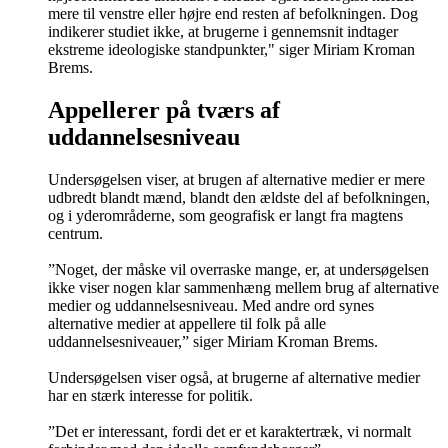
mere til venstre eller højre end resten af befolkningen. Dog
indikerer studiet ikke, at brugerne i gennemsnit indtager
ekstreme ideologiske standpunkter," siger Miriam Kroman
Brems.
Appellerer på tværs af
uddannelsesniveau
Undersøgelsen viser, at brugen af alternative medier er mere
udbredt blandt mænd, blandt den ældste del af befolkningen,
og i yderområderne, som geografisk er langt fra magtens
centrum.
”Noget, der måske vil overraske mange, er, at undersøgelsen
ikke viser nogen klar sammenhæng mellem brug af alternative
medier og uddannelsesniveau. Med andre ord synes
alternative medier at appellere til folk på alle
uddannelsesniveauer,” siger Miriam Kroman Brems.
Undersøgelsen viser også, at brugerne af alternative medier
har en stærk interesse for politik.
”Det er interessant, fordi det er et karaktertræk, vi normalt