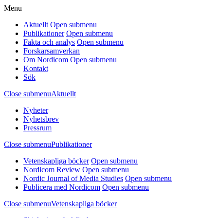
Menu
Aktuellt
Open submenu
Publikationer
Open submenu
Fakta och analys
Open submenu
Forskarsamverkan
Om Nordicom
Open submenu
Kontakt
Sök
Close submenu
Aktuellt
Nyheter
Nyhetsbrev
Pressrum
Close submenu
Publikationer
Vetenskapliga böcker
Open submenu
Nordicom Review
Open submenu
Nordic Journal of Media Studies
Open submenu
Publicera med Nordicom
Open submenu
Close submenu
Vetenskapliga böcker