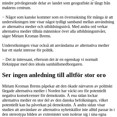
mindre privilegierade delar av landet som geografiskt är långt från
maktens centrum.
− Något som kanske kommer som en överraskning för många är att
undersökningen inte visar något tydligt samband mellan användning
av alternativa medier och utbildningsnivå. Med andra ord verkar
alternativa medier tilltala människor över alla utbildningsnivåer,
säger Miriam Kroman Brems.
Undersökningen visar också att användarna av alternativa medier
har ett starkt intresse för politik.
− Det är intressant, eftersom det är en egenskap vi normalt
förknippar med den ideala samhällsmedborgaren.
Ser ingen anledning till alltför stor oro
Miriam Kroman Brems påpekar att den ökade närvaron av politiskt
färgade alternativa medier i Norden har väckt oro för potentiellt
negativa konsekvenser för demokratin. Å ena sidan lockar
alternativa medier en stor del av den danska befolkningen, vilket
potentiellt kan ha påverkan på demokratin. Å andra sidan visar
studien att användare av alternativa nyhetskällor inte alltid passar in i
den stereotypa bilden av extremister som isolerar sig i sina egna