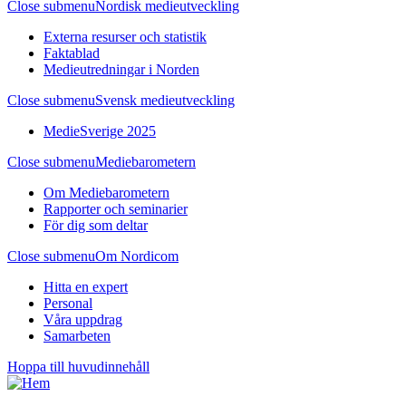
Close submenu
Nordisk medieutveckling
Externa resurser och statistik
Faktablad
Medieutredningar i Norden
Close submenu
Svensk medieutveckling
MedieSverige 2025
Close submenu
Mediebarometern
Om Mediebarometern
Rapporter och seminarier
För dig som deltar
Close submenu
Om Nordicom
Hitta en expert
Personal
Våra uppdrag
Samarbeten
Hoppa till huvudinnehåll