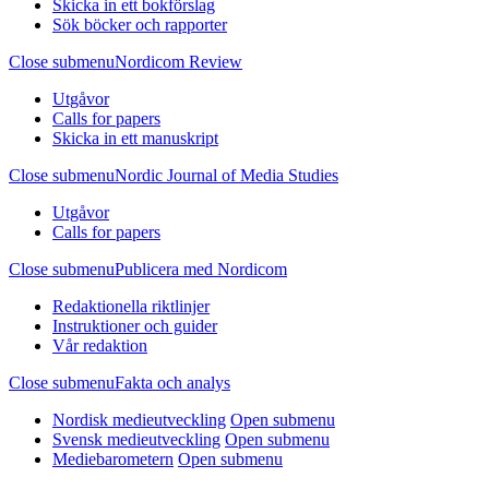
Skicka in ett bokförslag
Sök böcker och rapporter
Close submenu
Nordicom Review
Utgåvor
Calls for papers
Skicka in ett manuskript
Close submenu
Nordic Journal of Media Studies
Utgåvor
Calls for papers
Close submenu
Publicera med Nordicom
Redaktionella riktlinjer
Instruktioner och guider
Vår redaktion
Close submenu
Fakta och analys
Nordisk medieutveckling
Open submenu
Svensk medieutveckling
Open submenu
Mediebarometern
Open submenu