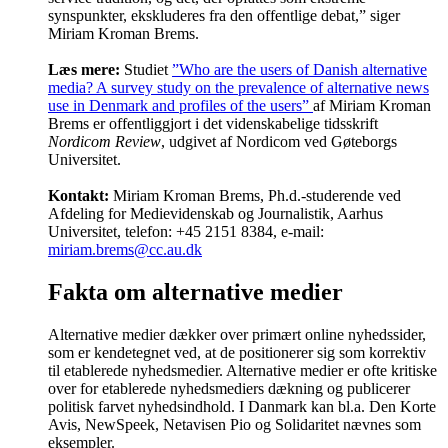
synspunkter, ekskluderes fra den offentlige debat,” siger
Miriam Kroman Brems.
Læs mere:
Studiet
”Who are the users of Danish alternative
media? A survey study on the prevalence of alternative news
use in Denmark and profiles of the users”
af Miriam Kroman
Brems er offentliggjort i det videnskabelige tidsskrift
Nordicom Review
, udgivet af Nordicom ved Gøteborgs
Universitet.
Kontakt:
Miriam Kroman Brems, Ph.d.-studerende ved
Afdeling for Medievidenskab og Journalistik, Aarhus
Universitet, telefon: +45 2151 8384, e-mail:
miriam.brems@cc.au.dk
Fakta om alternative medier
Alternative medier dækker over primært online nyhedssider,
som er kendetegnet ved, at de positionerer sig som korrektiv
til etablerede nyhedsmedier. Alternative medier er ofte kritiske
over for etablerede nyhedsmediers dækning og publicerer
politisk farvet nyhedsindhold. I Danmark kan bl.a. Den Korte
Avis, NewSpeek, Netavisen Pio og Solidaritet nævnes som
eksempler.