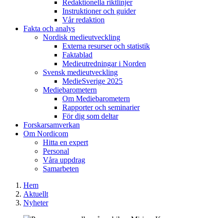
Redaktionella riktlinjer
Instruktioner och guider
Vår redaktion
Fakta och analys
Nordisk medieutveckling
Externa resurser och statistik
Faktablad
Medieutredningar i Norden
Svensk medieutveckling
MedieSverige 2025
Mediebarometern
Om Mediebarometern
Rapporter och seminarier
För dig som deltar
Forskarsamverkan
Om Nordicom
Hitta en expert
Personal
Våra uppdrag
Samarbeten
Hem
Aktuellt
Nyheter