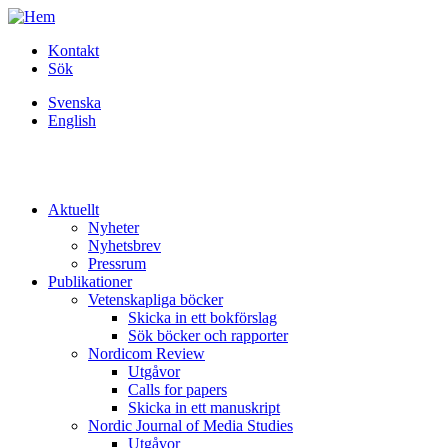
Hoppa
till
Kontakt
huvudinnehåll
Sök
Svenska
English
MENY
Main
Aktuellt
menu
Nyheter
Nyhetsbrev
Pressrum
Publikationer
Vetenskapliga böcker
Skicka in ett bokförslag
Sök böcker och rapporter
Nordicom Review
Utgåvor
Calls for papers
Skicka in ett manuskript
Nordic Journal of Media Studies
Utgåvor