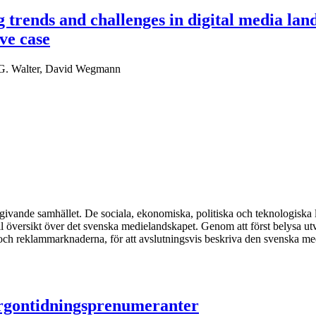
g trends and challenges in digital media lan
ive case
 G. Walter, David Wegmann
givande samhället. De sociala, ekonomiska, politiska och teknologiska 
ll översikt över det svenska medielandskapet. Genom att först belysa u
- och reklammarknaderna, för att avslutningsvis beskriva den svenska me
rgontidningsprenumeranter