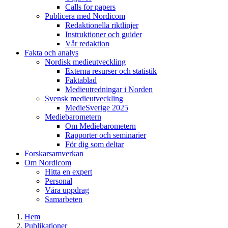
Calls for papers
Publicera med Nordicom
Redaktionella riktlinjer
Instruktioner och guider
Vår redaktion
Fakta och analys
Nordisk medieutveckling
Externa resurser och statistik
Faktablad
Medieutredningar i Norden
Svensk medieutveckling
MedieSverige 2025
Mediebarometern
Om Mediebarometern
Rapporter och seminarier
För dig som deltar
Forskarsamverkan
Om Nordicom
Hitta en expert
Personal
Våra uppdrag
Samarbeten
Hem
Publikationer