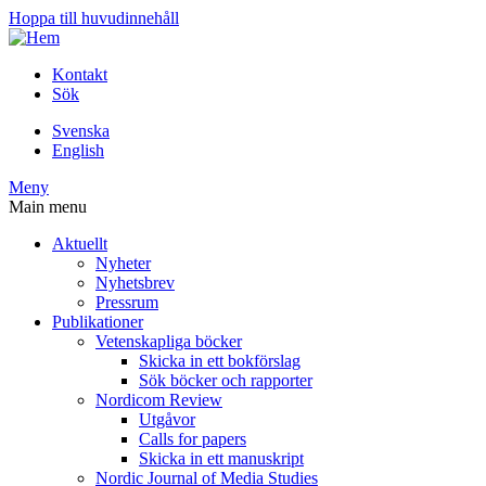
Hoppa till huvudinnehåll
Kontakt
Sök
Svenska
English
Meny
Main menu
Aktuellt
Nyheter
Nyhetsbrev
Pressrum
Publikationer
Vetenskapliga böcker
Skicka in ett bokförslag
Sök böcker och rapporter
Nordicom Review
Utgåvor
Calls for papers
Skicka in ett manuskript
Nordic Journal of Media Studies