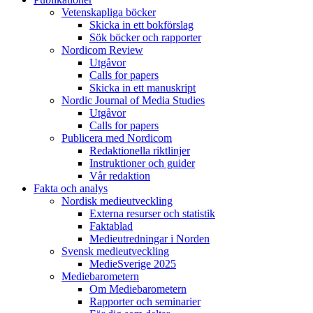
Vetenskapliga böcker
Skicka in ett bokförslag
Sök böcker och rapporter
Nordicom Review
Utgåvor
Calls for papers
Skicka in ett manuskript
Nordic Journal of Media Studies
Utgåvor
Calls for papers
Publicera med Nordicom
Redaktionella riktlinjer
Instruktioner och guider
Vår redaktion
Fakta och analys
Nordisk medieutveckling
Externa resurser och statistik
Faktablad
Medieutredningar i Norden
Svensk medieutveckling
MedieSverige 2025
Mediebarometern
Om Mediebarometern
Rapporter och seminarier