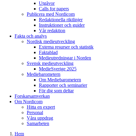
Utgåvor
Calls for papers
Publicera med Nordicom
Redaktionella riktlinjer
Instruktioner och guider
Vår redaktion
Fakta och analys
Nordisk medieutveckling
Externa resurser och statistik
Faktablad
Medieutredningar i Norden
Svensk medieutveckling
MedieSverige 2025
Mediebarometern
Om Mediebarometern
Rapporter och seminarier
För dig som deltar
Forskarsamverkan
Om Nordicom
Hitta en expert
Personal
Våra uppdrag
Samarbeten
Hem