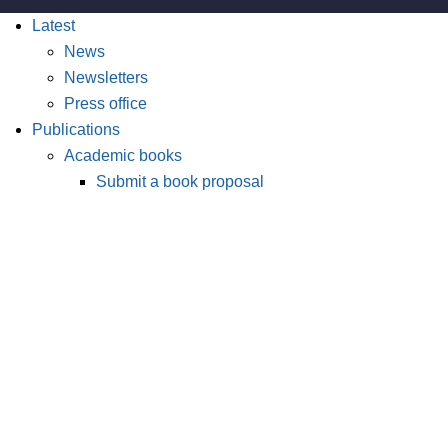
Latest
News
Newsletters
Press office
Publications
Academic books
Submit a book proposal
Search books and reports
Nordicom Review
Issues
Calls for papers
Submit an article
Nordic Journal of Media Studies
Issues
Calls for papers
Publish with Nordicom
Editorial policies